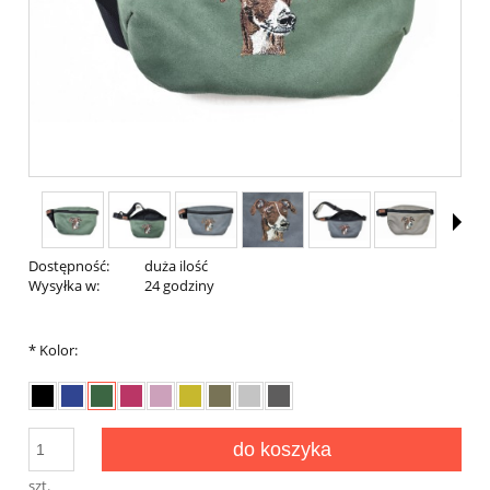
Dostępność:
duża ilość
Wysyłka w:
24 godziny
*
Kolor:
do koszyka
szt.